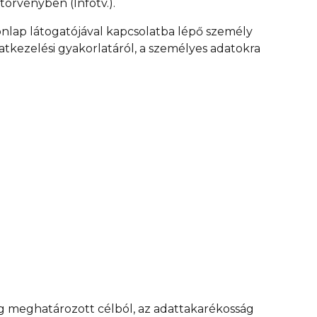
törvényben (Infotv.).
nlap látogatójával kapcsolatba lépő személy
atkezelési gyakorlatáról, a személyes adatokra
ag meghatározott célból, az adattakarékosság