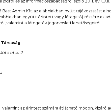
ogról és az információszabadságról szóló 2011. évi CXII. 
st Admin Kft. az alábbiakban nyújt tájékoztatást a ho
vábbiakban együtt: érintett vagy látogató) részére az ad
ől, valamint a látogatók jogorvoslati lehetőségeiről.
ű Társaság
Máté utca 2
u
, valamint az érintett számára átlátható módon, kizáról