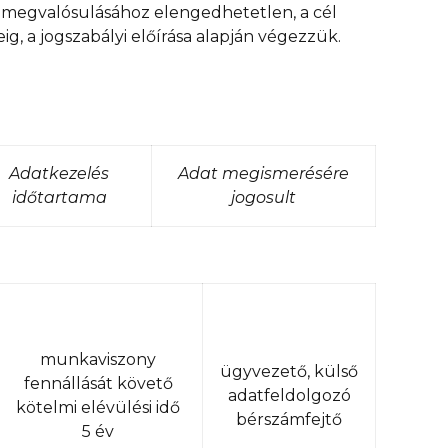
 megvalósulásához elengedhetetlen, a cél
, a jogszabályi előírása alapján végezzük.
Adatkezelés
Adat megismerésére
időtartama
jogosult
munkaviszony
ügyvezető, külső
fennállását követő
adatfeldolgozó
kötelmi elévülési idő
bérszámfejtő
5 év