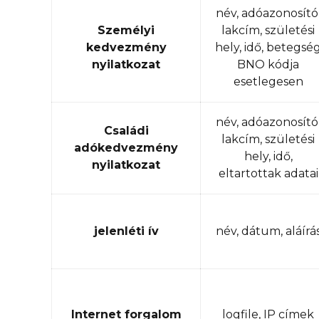
név, adóazonosító
Személyi
lakcím, születési
kedvezmény
hely, idő, betegsé
nyilatkozat
BNO kódja
esetlegesen
név, adóazonosító
Családi
lakcím, születési
adókedvezmény
hely, idő,
nyilatkozat
eltartottak adatai
jelenléti ív
név, dátum, aláírá
Internet forgalom
logfile, IP címek