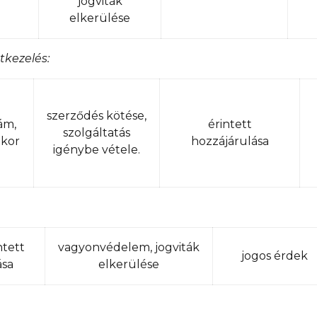
jogviták
elkerülése
tkezelés:
szerződés kötése,
ám,
érintett
szolgáltatás
tkor
hozzájárulása
igénybe vétele.
ntett
vagyonvédelem, jogviták
jogos érdek
ása
elkerülése