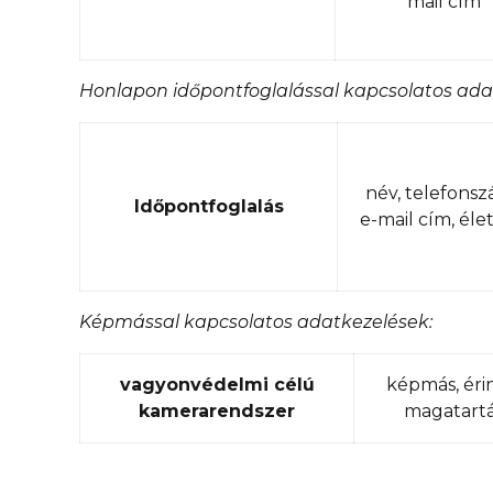
mail cím
Honlapon időpontfoglalással kapcsolatos ada
név, telefonsz
Időpontfoglalás
e-mail cím, éle
Képmással kapcsolatos adatkezelések:
vagyonvédelmi célú
képmás, éri
kamerarendszer
magatart