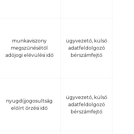
munkaviszony
ügyvezető, külső
megszűnésétől
adatfeldolgozó
adójogi elévülési idő
bérszámfejtő
ügyvezető, külső
nyugdíjjogosultság
adatfeldolgozó
előírt őrzési idő
bérszámfejtő