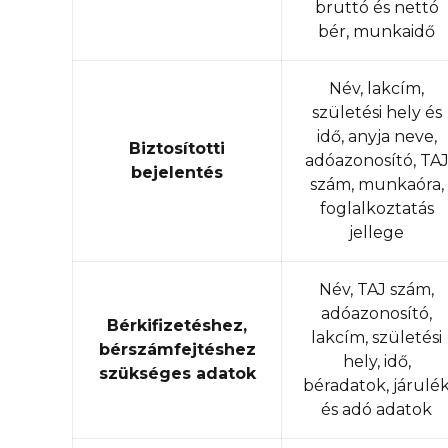
bruttó és nettó
bér, munkaidő
Név, lakcím,
születési hely és
idő, anyja neve,
Biztosítotti
adóazonosító, TA
bejelentés
szám, munkaóra,
foglalkoztatás
jellege
Név, TAJ szám,
adóazonosító,
Bérkifizetéshez,
lakcím, születési
bérszámfejtéshez
hely, idő,
szükséges adatok
béradatok, járulé
és adó adatok