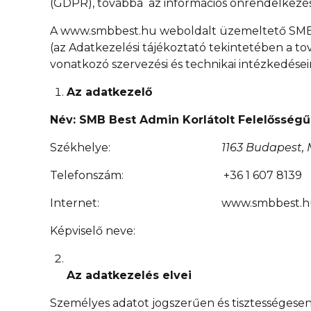
(GDPR), továbbá az információs önrendelkezési j
A www.smbbest.hu weboldalt üzemeltető SMB Be
(az Adatkezelési tájékoztató tekintetében a to
vonatkozó szervezési és technikai intézkedéseir
Az adatkezelő
Név: SMB Best Admin Korlátolt Felelősség
Székhelye:
1163 Budapest, 
Telefonszám: +36 1 607 8139
Internet: www.smbbest.h
Képviselő neve:
Az adatkezelés elvei
Személyes adatot jogszerűen és tisztességesen