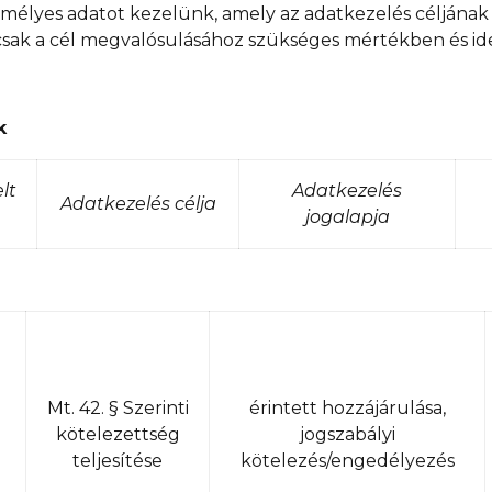
mélyes adatot kezelünk, amely az adatkezelés céljának
sak a cél megvalósulásához szükséges mértékben és ideig
k
lt
Adatkezelés
Adatkezelés célja
jogalapja
Mt. 42. § Szerinti
érintett hozzájárulása,
J
kötelezettség
jogszabályi
teljesítése
kötelezés/engedélyezés