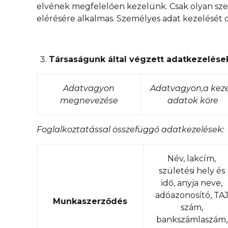
elvének megfelelően kezelünk. Csak olyan sze
elérésére alkalmas. Személyes adat kezelését c
Társaságunk által végzett adatkezelése
Adatvagyon
Adatvagyon,
a keze
megnevezése
adatok köre
Foglalkoztatással összefüggő adatkezelések:
Név, lakcím,
születési hely és
idő, anyja neve,
adóazonosító, TA
Munkaszerződés
szám,
bankszámlaszám,