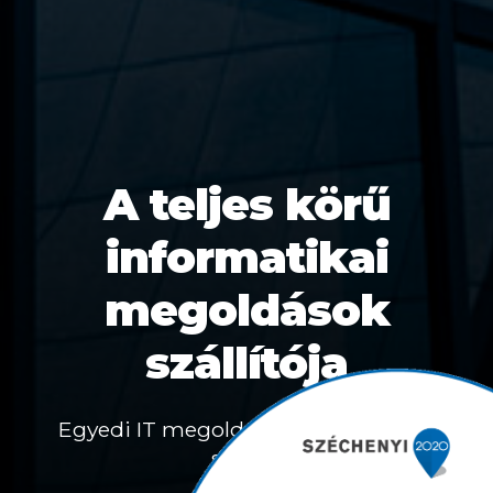
A teljes körű
informatikai
megoldások
szállítója
Egyedi IT megoldások az Ön cégére
szabva